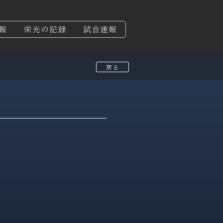
報
栄光の記録
試合速報
戻る