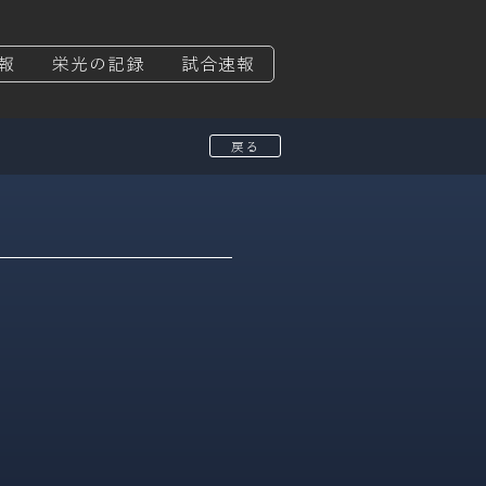
報
栄光の記録
試合速報
戻る