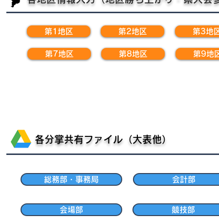
第1地区
第2地区
第3地
第7地区
第8地区
第9地
各分掌共有ファイル（大表他）
総務部・事務局
会計部
会場部
競技部