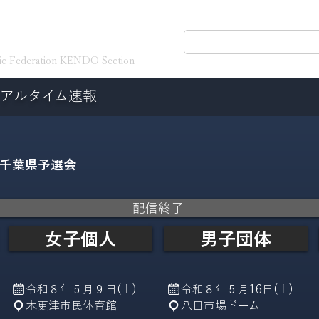
体育連盟剣道専門部
ホーム
一般公開情
ic Federation KENDO Section
アルタイム速報
千葉県予選会
配信終了
女子個人
男子団体
令和８年５月９日(土)
令和８年５月16日(土)
木更津市民体育館
八日市場ドーム