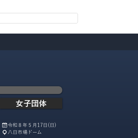
報
栄光の記録
試合速報
女子団体
令和８年５月17日(
日
)
八日市場ドーム